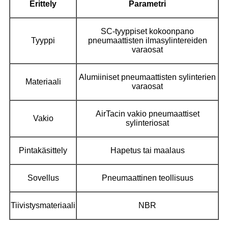
Erittely
Parametri
SC-tyyppiset kokoonpano
Tyyppi
pneumaattisten ilmasylintereiden
varaosat
Alumiiniset pneumaattisten sylinterien
Materiaali
varaosat
AirTacin vakio pneumaattiset
Vakio
sylinteriosat
Pintakäsittely
Hapetus tai maalaus
Sovellus
Pneumaattinen teollisuus
Tiivistysmateriaali
NBR