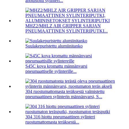
anodisoitu sylinteri...
MHZ2/MHLZ AIR GRIPPER SARJAN
PNEUMAATTINEN SYLINTERIPUTKI...
Suulakepuristettu alumiinitanko
S45C kova kromattu männänvarsi
pneumaattiselle sylinterille...
304 ruostumattomasta teräksestä valmistettu
pneumaattinen sylinterin männänvarsi, S...
304 316 hiottu pneumaattinen sylinteri
ruostumattomasta teräksestä...