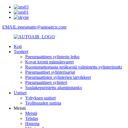
EMAIL:pneumatic@autoaircn.com
Koti
Tuotteet
Pneumaattinen sylinterin letku
Kovat kromi männänvarret
Ruostumattomasta teräksestä valmistettu sylinteriputki
Pneumaattiset sylinterisarjat
Pneumaattisten sylinterien tarvikkeet
Pneumaattinen sylinteri
Suulakepuristettu alumiinitanko
Uutiset
Yrityksen uutiset
Teollisuuden uutisia
Meistä
Meistä
Tehdas
Historia