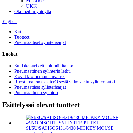
Miksi me?
UKK
Ota meihin yhteyttä
English
Koti
Tuotteet
Pneumaattiset sylinterisarjat
Luokat
Suulakepuristettu alumiinitanko
Pneumaattinen sylinterin letku
Kovat kromi männänvarret
Ruostumattomasta teräksestä valmistettu sylinteriputki
Pneumaattiset sylinterisarjat
Pneumaattinen sylinteri
Esittelyssä olevat tuotteet
SI/SU/SAI ISO6431/6430 MICKEY MOUSE