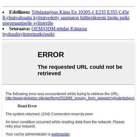
Edellinen:
Tehdastarjous Kiina En 10305-1 E235 E355 C45e
Kylmävalssattu kylmävedetty saumaton hiiliteräksestä hiottu putki
pneumaattiselle sylinterille
Seuraava:
OEM/ODM-tehdas Kiinassa
hydraulisylinteriputki/putki