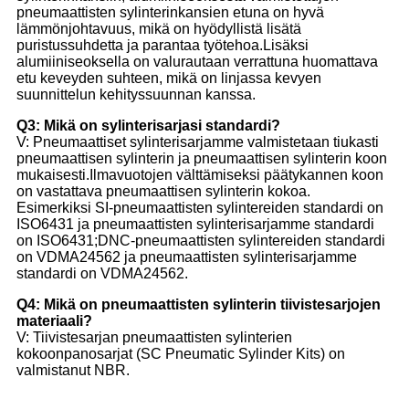
pneumaattisten sylinterinkansien etuna on hyvä
lämmönjohtavuus, mikä on hyödyllistä lisätä
puristussuhdetta ja parantaa työtehoa.Lisäksi
alumiiniseoksella on valurautaan verrattuna huomattava
etu keveyden suhteen, mikä on linjassa kevyen
suunnittelun kehityssuunnan kanssa.
Q3: Mikä on sylinterisarjasi standardi?
V: Pneumaattiset sylinterisarjamme valmistetaan tiukasti
pneumaattisen sylinterin ja pneumaattisen sylinterin koon
mukaisesti.Ilmavuotojen välttämiseksi päätykannen koon
on vastattava pneumaattisen sylinterin kokoa.
Esimerkiksi SI-pneumaattisten sylintereiden standardi on
ISO6431 ja pneumaattisten sylinterisarjamme standardi
on ISO6431;DNC-pneumaattisten sylintereiden standardi
on VDMA24562 ja pneumaattisten sylinterisarjamme
standardi on VDMA24562.
Q4: Mikä on pneumaattisten sylinterin tiivistesarjojen
materiaali?
V: Tiivistesarjan pneumaattisten sylinterien
kokoonpanosarjat (SC Pneumatic Sylinder Kits) on
valmistanut NBR.