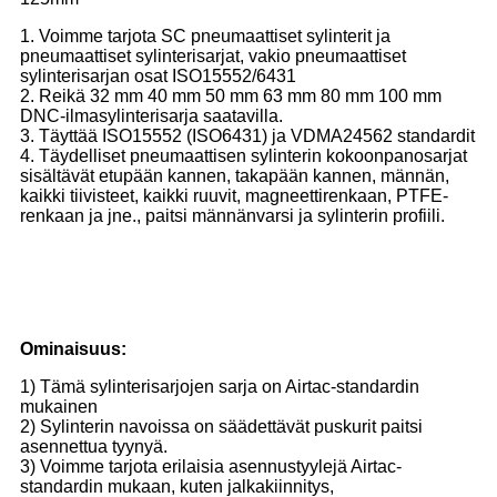
1. Voimme tarjota SC pneumaattiset sylinterit ja
pneumaattiset sylinterisarjat, vakio pneumaattiset
sylinterisarjan osat ISO15552/6431
2. Reikä 32 mm 40 mm 50 mm 63 mm 80 mm 100 mm
DNC-ilmasylinterisarja saatavilla.
3. Täyttää ISO15552 (ISO6431) ja VDMA24562 standardit
4. Täydelliset pneumaattisen sylinterin kokoonpanosarjat
sisältävät etupään kannen, takapään kannen, männän,
kaikki tiivisteet, kaikki ruuvit, magneettirenkaan, PTFE-
renkaan ja jne., paitsi männänvarsi ja sylinterin profiili.
Ominaisuus:
1) Tämä sylinterisarjojen sarja on Airtac-standardin
mukainen
2) Sylinterin navoissa on säädettävät puskurit paitsi
asennettua tyynyä.
3) Voimme tarjota erilaisia ​​​​asennustyylejä Airtac-
standardin mukaan, kuten jalkakiinnitys,