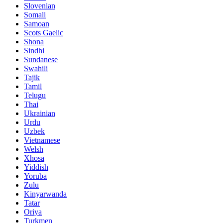
Slovenian
Somali
Samoan
Scots Gaelic
Shona
Sindhi
Sundanese
Swahili
Tajik
Tamil
Telugu
Thai
Ukrainian
Urdu
Uzbek
Vietnamese
Welsh
Xhosa
Yiddish
Yoruba
Zulu
Kinyarwanda
Tatar
Oriya
Turkmen