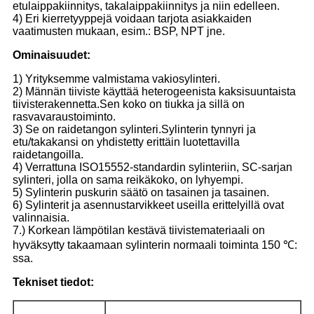
etulaippakiinnitys, takalaippakiinnitys ja niin edelleen.
4) Eri kierretyyppejä voidaan tarjota asiakkaiden
vaatimusten mukaan, esim.: BSP, NPT jne.
Ominaisuudet:
1) Yrityksemme valmistama vakiosylinteri.
2) Männän tiiviste käyttää heterogeenista kaksisuuntaista
tiivisterakennetta.Sen koko on tiukka ja sillä on
rasvavaraustoiminto.
3) Se on raidetangon sylinteri.Sylinterin tynnyri ja
etu/takakansi on yhdistetty erittäin luotettavilla
raidetangoilla.
4) Verrattuna ISO15552-standardin sylinteriin, SC-sarjan
sylinteri, jolla on sama reikäkoko, on lyhyempi.
5) Sylinterin puskurin säätö on tasainen ja tasainen.
6) Sylinterit ja asennustarvikkeet useilla erittelyillä ovat
valinnaisia.
7.) Korkean lämpötilan kestävä tiivistemateriaali on
hyväksytty takaamaan sylinterin normaali toiminta 150 ℃:
ssa.
Tekniset tiedot: