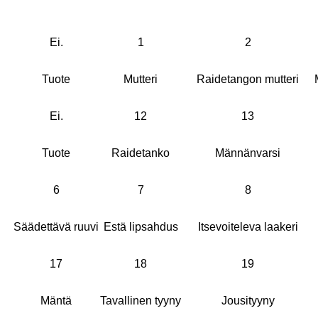
Ei.
1
2
Tuote
Mutteri
Raidetangon mutteri
Ei.
12
13
Tuote
Raidetanko
Männänvarsi
6
7
8
Säädettävä ruuvi
Estä lipsahdus
Itsevoiteleva laakeri
17
18
19
Mäntä
Tavallinen tyyny
Jousityyny