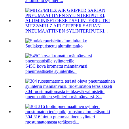
anodisoitu sylinteri...
MHZ2/MHLZ AIR GRIPPER SARJAN
PNEUMAATTINEN SYLINTERIPUTKI...
Suulakepuristettu alumiinitanko
S45C kova kromattu männänvarsi
pneumaattiselle sylinterille...
304 ruostumattomasta teräksestä valmistettu
pneumaattinen sylinterin männänvarsi, S...
304 316 hiottu pneumaattinen sylinteri
ruostumattomasta teräksestä...