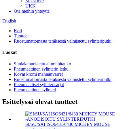
Miksi me?
UKK
Ota meihin yhteyttä
English
Koti
Tuotteet
Ruostumattomasta teräksestä valmistettu sylinteriputki
Luokat
Suulakepuristettu alumiinitanko
Pneumaattinen sylinterin letku
Kovat kromi männänvarret
Ruostumattomasta teräksestä valmistettu sylinteriputki
Pneumaattiset sylinterisarjat
Pneumaattinen sylinteri
Esittelyssä olevat tuotteet
SI/SU/SAI ISO6431/6430 MICKEY MOUSE