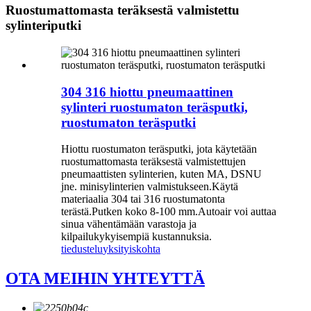
Ruostumattomasta teräksestä valmistettu
sylinteriputki
304 316 hiottu pneumaattinen
sylinteri ruostumaton teräsputki,
ruostumaton teräsputki
Hiottu ruostumaton teräsputki, jota käytetään
ruostumattomasta teräksestä valmistettujen
pneumaattisten sylinterien, kuten MA, DSNU
jne. minisylinterien valmistukseen.Käytä
materiaalia 304 tai 316 ruostumatonta
terästä.Putken koko 8-100 mm.Autoair voi auttaa
sinua vähentämään varastoja ja
kilpailukykyisempiä kustannuksia.
tiedustelu
yksityiskohta
OTA MEIHIN YHTEYTTÄ