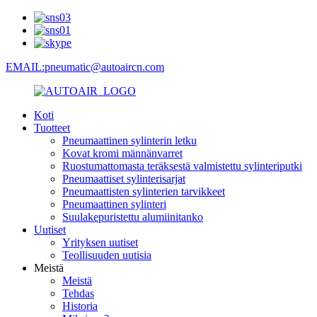
EMAIL:pneumatic@autoaircn.com
Koti
Tuotteet
Pneumaattinen sylinterin letku
Kovat kromi männänvarret
Ruostumattomasta teräksestä valmistettu sylinteriputki
Pneumaattiset sylinterisarjat
Pneumaattisten sylinterien tarvikkeet
Pneumaattinen sylinteri
Suulakepuristettu alumiinitanko
Uutiset
Yrityksen uutiset
Teollisuuden uutisia
Meistä
Meistä
Tehdas
Historia