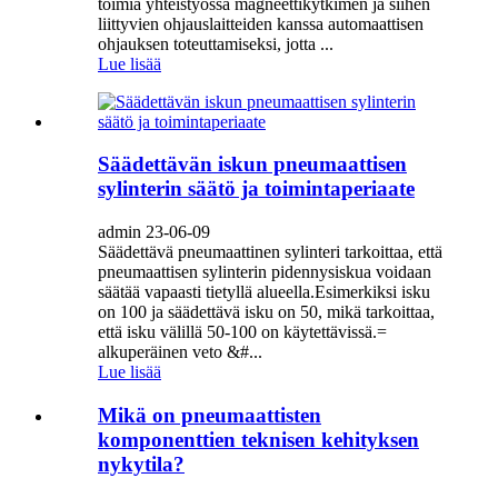
toimia yhteistyössä magneettikytkimen ja siihen
liittyvien ohjauslaitteiden kanssa automaattisen
ohjauksen toteuttamiseksi, jotta ...
Lue lisää
Säädettävän iskun pneumaattisen
sylinterin säätö ja toimintaperiaate
admin 23-06-09
Säädettävä pneumaattinen sylinteri tarkoittaa, että
pneumaattisen sylinterin pidennysiskua voidaan
säätää vapaasti tietyllä alueella.Esimerkiksi isku
on 100 ja säädettävä isku on 50, mikä tarkoittaa,
että isku välillä 50-100 on käytettävissä.=
alkuperäinen veto &#...
Lue lisää
Mikä on pneumaattisten
komponenttien teknisen kehityksen
nykytila?