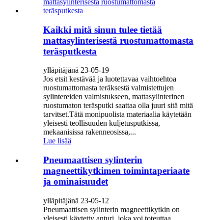
Kaikki mitä sinun tulee tietää
mattasylinterisestä ruostumattomasta
teräsputkesta
ylläpitäjänä 23-05-19
Jos etsit kestävää ja luotettavaa vaihtoehtoa
ruostumattomasta teräksestä valmistettujen
sylintereiden valmistukseen, mattasylinterinen
ruostumaton teräsputki saattaa olla juuri sitä mitä
tarvitset.Tätä monipuolista materiaalia käytetään
yleisesti teollisuuden kuljetusputkissa,
mekaanisissa rakenneosissa,...
Lue lisää
Pneumaattisen sylinterin
magneettikytkimen toimintaperiaate
ja ominaisuudet
ylläpitäjänä 23-05-12
Pneumaattisen sylinterin magneettikytkin on
yleisesti käytetty anturi, joka voi toteuttaa