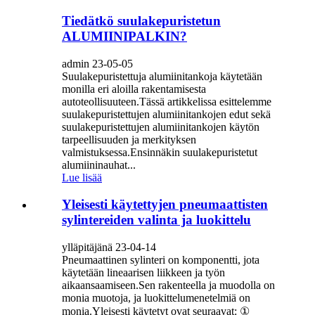
Tiedätkö suulakepuristetun
ALUMIINIPALKIN?
admin 23-05-05
Suulakepuristettuja alumiinitankoja käytetään
monilla eri aloilla rakentamisesta
autoteollisuuteen.Tässä artikkelissa esittelemme
suulakepuristettujen alumiinitankojen edut sekä
suulakepuristettujen alumiinitankojen käytön
tarpeellisuuden ja merkityksen
valmistuksessa.Ensinnäkin suulakepuristetut
alumiininauhat...
Lue lisää
Yleisesti käytettyjen pneumaattisten
sylintereiden valinta ja luokittelu
ylläpitäjänä 23-04-14
Pneumaattinen sylinteri on komponentti, jota
käytetään lineaarisen liikkeen ja työn
aikaansaamiseen.Sen rakenteella ja muodolla on
monia muotoja, ja luokittelumenetelmiä on
monia.Yleisesti käytetyt ovat seuraavat: ①