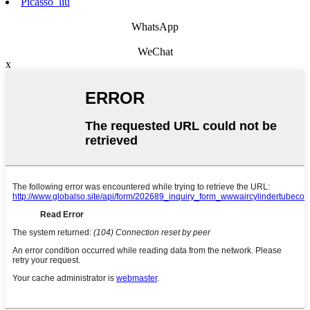
Picasso_liu
WhatsApp
WeChat
x