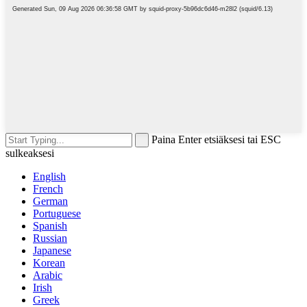
Paina Enter etsiäksesi tai ESC
sulkeaksesi
English
French
German
Portuguese
Spanish
Russian
Japanese
Korean
Arabic
Irish
Greek