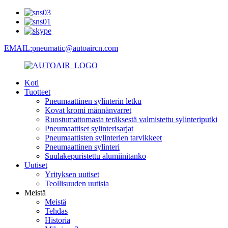
EMAIL:pneumatic@autoaircn.com
Koti
Tuotteet
Pneumaattinen sylinterin letku
Kovat kromi männänvarret
Ruostumattomasta teräksestä valmistettu sylinteriputki
Pneumaattiset sylinterisarjat
Pneumaattisten sylinterien tarvikkeet
Pneumaattinen sylinteri
Suulakepuristettu alumiinitanko
Uutiset
Yrityksen uutiset
Teollisuuden uutisia
Meistä
Meistä
Tehdas
Historia