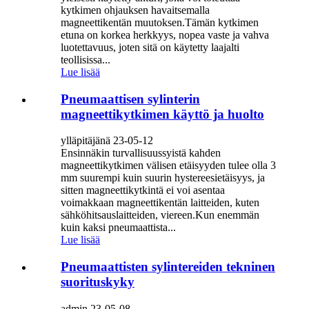
kytkimen ohjauksen havaitsemalla
magneettikentän muutoksen.Tämän kytkimen
etuna on korkea herkkyys, nopea vaste ja vahva
luotettavuus, joten sitä on käytetty laajalti
teollisissa...
Lue lisää
Pneumaattisen sylinterin
magneettikytkimen käyttö ja huolto
ylläpitäjänä 23-05-12
Ensinnäkin turvallisuussyistä kahden
magneettikytkimen välisen etäisyyden tulee olla 3
mm suurempi kuin suurin hystereesietäisyys, ja
sitten magneettikytkintä ei voi asentaa
voimakkaan magneettikentän laitteiden, kuten
sähköhitsauslaitteiden, viereen.Kun enemmän
kuin kaksi pneumaattista...
Lue lisää
Pneumaattisten sylintereiden tekninen
suorituskyky
admin 23-05-08