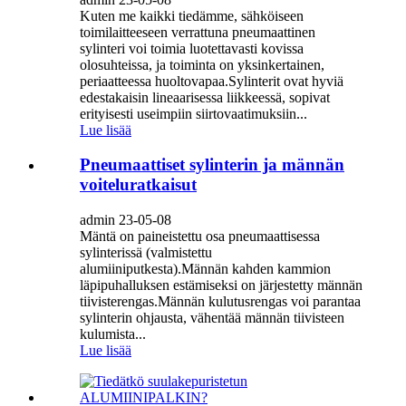
Kuten me kaikki tiedämme, sähköiseen
toimilaitteeseen verrattuna pneumaattinen
sylinteri voi toimia luotettavasti kovissa
olosuhteissa, ja toiminta on yksinkertainen,
periaatteessa huoltovapaa.Sylinterit ovat hyviä
edestakaisin lineaarisessa liikkeessä, sopivat
erityisesti useimpiin siirtovaatimuksiin...
Lue lisää
Pneumaattiset sylinterin ja männän
voiteluratkaisut
admin 23-05-08
Mäntä on paineistettu osa pneumaattisessa
sylinterissä (valmistettu
alumiiniputkesta).Männän kahden kammion
läpipuhalluksen estämiseksi on järjestetty männän
tiivisterengas.Männän kulutusrengas voi parantaa
sylinterin ohjausta, vähentää männän tiivisteen
kulumista...
Lue lisää