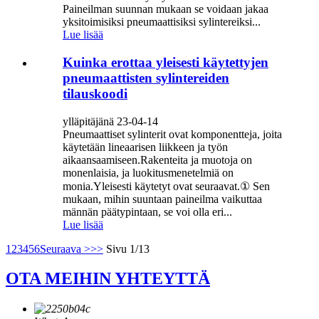
Paineilman suunnan mukaan se voidaan jakaa
yksitoimisiksi pneumaattisiksi sylintereiksi...
Lue lisää
Kuinka erottaa yleisesti käytettyjen
pneumaattisten sylintereiden
tilauskoodi
ylläpitäjänä 23-04-14
Pneumaattiset sylinterit ovat komponentteja, joita
käytetään lineaarisen liikkeen ja työn
aikaansaamiseen.Rakenteita ja muotoja on
monenlaisia, ja luokitusmenetelmiä on
monia.Yleisesti käytetyt ovat seuraavat.① Sen
mukaan, mihin suuntaan paineilma vaikuttaa
männän päätypintaan, se voi olla eri...
Lue lisää
1
2
3
4
5
6
Seuraava >
>>
Sivu 1/13
OTA MEIHIN YHTEYTTÄ