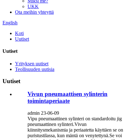
Miksi me?
UKK
Ota meihin yhteyttä
English
Koti
Uutiset
Uutiset
Yrityksen uutiset
Teollisuuden uutisia
Uutiset
Vivun pneumaattisen sylinterin
toimintaperiaate
admin 23-06-09
Vipu pneumaattinen sylinteri on standardoitu jig
pneumaattinen sylinteri.Vivun
kiinnitysmekanismia ja periaatetta käyttäen se on
puristustilassa, kun mäntä on venytettynä.Se voi