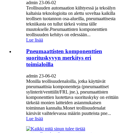
admin 23-06-02
Teollisuuden automaation kiihtyessä ja tekoälyn
kaltaisia ​​teknologioita on alettu soveltaa kaikilla
teollisen tuotannon osa-alueilla, pneumaattisesta
tekniikasta on tullut tärkeä voima tälle
muutokselle.Pneumaattisten komponenttien
teollisuuden kehitys on edessään...
Lue lisää
Pneumaattisten komponenttien
suorituskyvyn merkitys eri
toimialoilla
admin 23-06-02
Monilla teollisuudenaloilla, jotka käyttävät
pneumaattisia komponentteja (pneumaattiset
sylinterit/venttiilit/FRL jne.), pneumaattisten
komponenttien luotettava suorituskyky on erittäin
tärkeää monien laitteiden asianmukaisen
toiminnan kannalta.Monet teollisuudenalat
kärsivät vaihtelevassa määrin puutteista pne...
Lue lisää