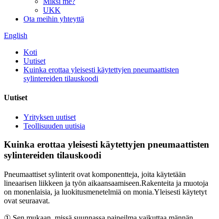
Miksi me?
UKK
Ota meihin yhteyttä
English
Koti
Uutiset
Kuinka erottaa yleisesti käytettyjen pneumaattisten
sylintereiden tilauskoodi
Uutiset
Yrityksen uutiset
Teollisuuden uutisia
Kuinka erottaa yleisesti käytettyjen pneumaattisten
sylintereiden tilauskoodi
Pneumaattiset sylinterit ovat komponentteja, joita käytetään
lineaarisen liikkeen ja työn aikaansaamiseen.Rakenteita ja muotoja
on monenlaisia, ja luokitusmenetelmiä on monia.Yleisesti käytetyt
ovat seuraavat.
① Sen mukaan, missä suunnassa paineilma vaikuttaa männän