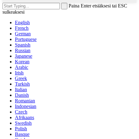
Paina Enter etsiäksesi tai ESC
sulkeaksesi
English
French
German
Portuguese
Spanish
Russian
Japanese
Korean
Arabic
Irish
Greek
Turkish
Italian
Danish
Romanian
Indonesian
Czech
Afrikaans
Swedish
Polish
Basque