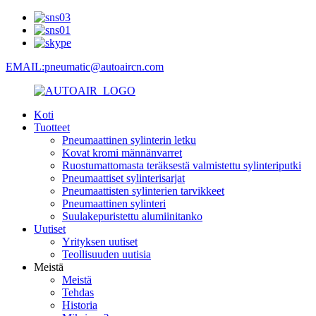
EMAIL:pneumatic@autoaircn.com
Koti
Tuotteet
Pneumaattinen sylinterin letku
Kovat kromi männänvarret
Ruostumattomasta teräksestä valmistettu sylinteriputki
Pneumaattiset sylinterisarjat
Pneumaattisten sylinterien tarvikkeet
Pneumaattinen sylinteri
Suulakepuristettu alumiinitanko
Uutiset
Yrityksen uutiset
Teollisuuden uutisia
Meistä
Meistä
Tehdas
Historia