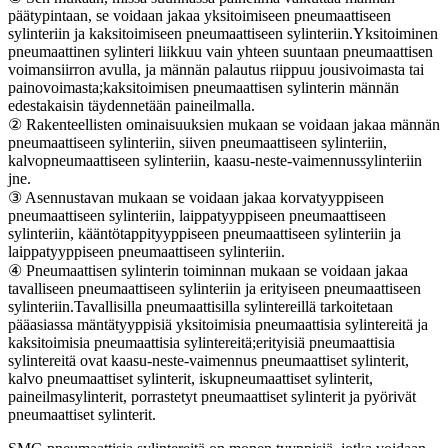
päätypintaan, se voidaan jakaa yksitoimiseen pneumaattiseen
sylinteriin ja kaksitoimiseen pneumaattiseen sylinteriin.Yksitoiminen
pneumaattinen sylinteri liikkuu vain yhteen suuntaan pneumaattisen
voimansiirron avulla, ja männän palautus riippuu jousivoimasta tai
painovoimasta;kaksitoimisen pneumaattisen sylinterin männän
edestakaisin täydennetään paineilmalla.
② Rakenteellisten ominaisuuksien mukaan se voidaan jakaa männän
pneumaattiseen sylinteriin, siiven pneumaattiseen sylinteriin,
kalvopneumaattiseen sylinteriin, kaasu-neste-vaimennussylinteriin
jne.
③ Asennustavan mukaan se voidaan jakaa korvatyyppiseen
pneumaattiseen sylinteriin, laippatyyppiseen pneumaattiseen
sylinteriin, kääntötappityyppiseen pneumaattiseen sylinteriin ja
laippatyyppiseen pneumaattiseen sylinteriin.
④ Pneumaattisen sylinterin toiminnan mukaan se voidaan jakaa
tavalliseen pneumaattiseen sylinteriin ja erityiseen pneumaattiseen
sylinteriin.Tavallisilla pneumaattisilla sylintereillä tarkoitetaan
pääasiassa mäntätyyppisiä yksitoimisia pneumaattisia sylintereitä ja
kaksitoimisia pneumaattisia sylintereitä;erityisiä pneumaattisia
sylintereitä ovat kaasu-neste-vaimennus pneumaattiset sylinterit,
kalvo pneumaattiset sylinterit, iskupneumaattiset sylinterit,
paineilmasylinterit, porrastetyt pneumaattiset sylinterit ja pyörivät
pneumaattiset sylinterit.