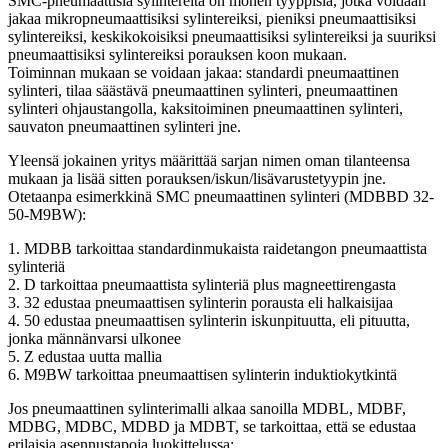
SMC-pneumaattisia sylintereitä on monen tyyppisiä, jotka voidaan
jakaa mikropneumaattisiksi sylintereiksi, pieniksi pneumaattisiksi
sylintereiksi, keskikokoisiksi pneumaattisiksi sylintereiksi ja suuriksi
pneumaattisiksi sylintereiksi porauksen koon mukaan.
Toiminnan mukaan se voidaan jakaa: standardi pneumaattinen
sylinteri, tilaa säästävä pneumaattinen sylinteri, pneumaattinen
sylinteri ohjaustangolla, kaksitoiminen pneumaattinen sylinteri,
sauvaton pneumaattinen sylinteri jne.
Yleensä jokainen yritys määrittää sarjan nimen oman tilanteensa
mukaan ja lisää sitten porauksen/iskun/lisävarustetyypin jne.
Otetaanpa esimerkkinä SMC pneumaattinen sylinteri (MDBBD 32-
50-M9BW):
1. MDBB tarkoittaa standardinmukaista raidetangon pneumaattista
sylinteriä
2. D tarkoittaa pneumaattista sylinteriä plus magneettirengasta
3. 32 edustaa pneumaattisen sylinterin porausta eli halkaisijaa
4. 50 edustaa pneumaattisen sylinterin iskunpituutta, eli pituutta,
jonka männänvarsi ulkonee
5. Z edustaa uutta mallia
6. M9BW tarkoittaa pneumaattisen sylinterin induktiokytkintä
Jos pneumaattinen sylinterimalli alkaa sanoilla MDBL, MDBF,
MDBG, MDBC, MDBD ja MDBT, se tarkoittaa, että se edustaa
erilaisia ​​asennustapoja luokittelussa: