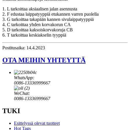
1. L tarkoittaa aksiaalisen jalan asennusta
2. F edustaa laippatyyppiä etukannen varren puolella
3. G tarkoittaa takapään kannen sivulaippatyyppiä
4. C tarkoittaa yhden korvakorun CA
5. D tarkoittaa kaksoiskorvakoruja CB
6. T tarkoittaa keskiakselin tyyppiä
Postitusaika: 14.4.2023
OTA MEIHIN YHTEYTTÄ
WhatsApp:
0086-13336999667
WeChat:
0086-13336999667
TUKI
Esittelyssä olevat tuotteet
Hot Tags