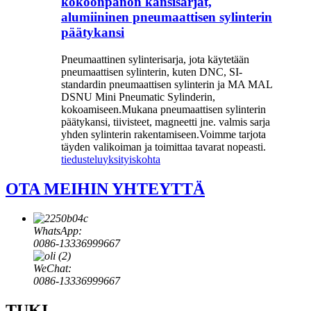
kokoonpanon kansisarjat,
alumiininen pneumaattisen sylinterin
päätykansi
Pneumaattinen sylinterisarja, jota käytetään
pneumaattisen sylinterin, kuten DNC, SI-
standardin pneumaattisen sylinterin ja MA MAL
DSNU Mini Pneumatic Sylinderin,
kokoamiseen.Mukana pneumaattisen sylinterin
päätykansi, tiivisteet, magneetti jne. valmis sarja
yhden sylinterin rakentamiseen.Voimme tarjota
täyden valikoiman ja toimittaa tavarat nopeasti.
tiedustelu
yksityiskohta
OTA MEIHIN YHTEYTTÄ
WhatsApp:
0086-13336999667
WeChat:
0086-13336999667
TUKI