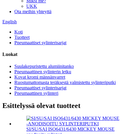
Miksi me?
UKK
Ota meihin yhteyttä
English
Koti
Tuotteet
Pneumaattiset sylinterisarjat
Luokat
Suulakepuristettu alumiinitanko
Pneumaattinen sylinterin letku
Kovat kromi männänvarret
Ruostumattomasta teräksestä valmistettu sylinteriputki
Pneumaattiset sylinterisarjat
Pneumaattinen sylinteri
Esittelyssä olevat tuotteet
SI/SU/SAI ISO6431/6430 MICKEY MOUSE