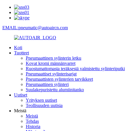
EMAIL:pneumatic@autoaircn.com
Koti
Tuotteet
Pneumaattinen sylinterin letku
Kovat kromi männänvarret
Ruostumattomasta teräksestä valmistettu sylinteriputki
Pneumaattiset sylinterisarjat
Pneumaattisten sylinterien tarvikkeet
Pneumaattinen sylinteri
Suulakepuristettu alumiinitanko
Uutiset
Yrityksen uutiset
Teollisuuden uutisia
Meistä
Meistä
Tehdas
Historia