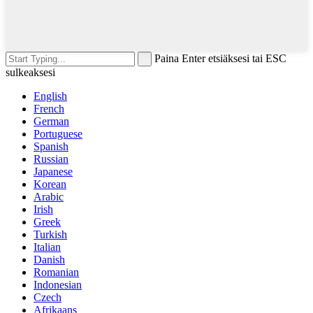
Paina Enter etsiäksesi tai ESC
sulkeaksesi
English
French
German
Portuguese
Spanish
Russian
Japanese
Korean
Arabic
Irish
Greek
Turkish
Italian
Danish
Romanian
Indonesian
Czech
Afrikaans