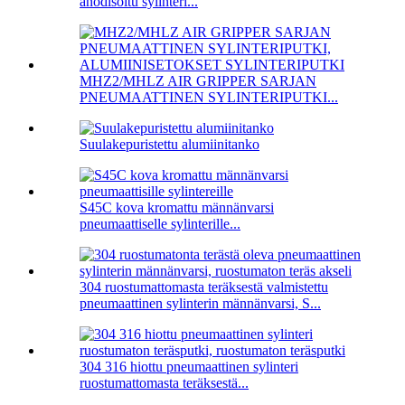
anodisoitu sylinteri...
MHZ2/MHLZ AIR GRIPPER SARJAN
PNEUMAATTINEN SYLINTERIPUTKI...
Suulakepuristettu alumiinitanko
S45C kova kromattu männänvarsi
pneumaattiselle sylinterille...
304 ruostumattomasta teräksestä valmistettu
pneumaattinen sylinterin männänvarsi, S...
304 316 hiottu pneumaattinen sylinteri
ruostumattomasta teräksestä...