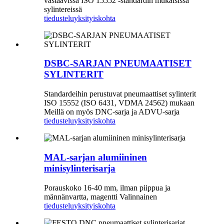
vastaavissa ISO 15552 -standardin mukaisissa
sylintereissä
tiedustelu
yksityiskohta
DSBC-SARJAN PNEUMAATISET
SYLINTERIT
Standardeihin perustuvat pneumaattiset sylinterit
ISO 15552 (ISO 6431, VDMA 24562) mukaan
Meillä on myös DNC-sarja ja ADVU-sarja
tiedustelu
yksityiskohta
MAL-sarjan alumiininen
minisylinterisarja
Porauskoko 16-40 mm, ilman piippua ja
männänvartta, magentti Valinnainen
tiedustelu
yksityiskohta