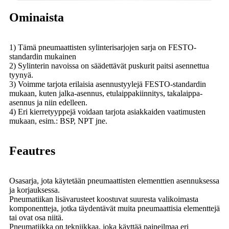
Ominaista
1) Tämä pneumaattisten sylinterisarjojen sarja on FESTO-
standardin mukainen
2) Sylinterin navoissa on säädettävät puskurit paitsi asennettua
tyynyä.
3) Voimme tarjota erilaisia ​​​​asennustyylejä FESTO-standardin
mukaan, kuten jalka-asennus, etulaippakiinnitys, takalaippa-
asennus ja niin edelleen.
4) Eri kierretyyppejä voidaan tarjota asiakkaiden vaatimusten
mukaan, esim.: BSP, NPT jne.
Feautres
Osasarja, jota käytetään pneumaattisten elementtien asennuksessa
ja korjauksessa.
Pneumatiikan lisävarusteet koostuvat suuresta valikoimasta
komponentteja, jotka täydentävät muita pneumaattisia elementtejä
tai ovat osa niitä.
Pneumatiikka on tekniikkaa, joka käyttää paineilmaa eri