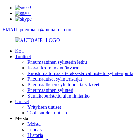
EMAIL:pneumatic@autoaircn.com
Koti
Tuotteet
Pneumaattinen sylinterin letku
Kovat kromi männänvarret
Ruostumattomasta teräksestä valmistettu sylinteriputki
Pneumaattiset sylinterisarjat
Pneumaattisten sylinterien tarvikkeet
Pneumaattinen sylinteri
Suulakepuristettu alumiinitanko
Uutiset
Yrityksen uutiset
Teollisuuden uutisia
Meistä
Meistä
Tehdas
Historia