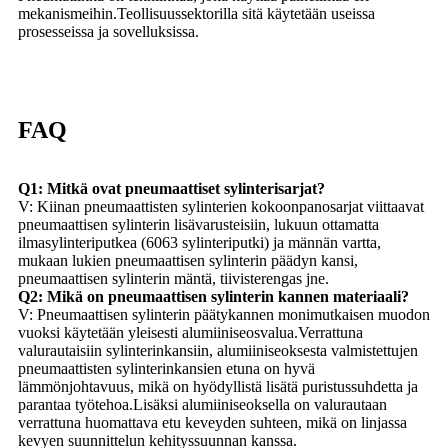
mekanismeihin.Teollisuussektorilla sitä käytetään useissa
prosesseissa ja sovelluksissa.
FAQ
Q1: Mitkä ovat pneumaattiset sylinterisarjat?
V: Kiinan pneumaattisten sylinterien kokoonpanosarjat viittaavat
pneumaattisen sylinterin lisävarusteisiin, lukuun ottamatta
ilmasylinteriputkea (6063 sylinteriputki) ja männän vartta,
mukaan lukien pneumaattisen sylinterin päädyn kansi,
pneumaattisen sylinterin mäntä, tiivisterengas jne.
Q2: Mikä on pneumaattisen sylinterin kannen materiaali?
V: Pneumaattisen sylinterin päätykannen monimutkaisen muodon
vuoksi käytetään yleisesti alumiiniseosvalua.Verrattuna
valurautaisiin sylinterinkansiin, alumiiniseoksesta valmistettujen
pneumaattisten sylinterinkansien etuna on hyvä
lämmönjohtavuus, mikä on hyödyllistä lisätä puristussuhdetta ja
parantaa työtehoa.Lisäksi alumiiniseoksella on valurautaan
verrattuna huomattava etu keveyden suhteen, mikä on linjassa
kevyen suunnittelun kehityssuunnan kanssa.