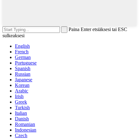
Paina Enter etsiäksesi tai ESC
sulkeaksesi
English
French
German
Portuguese
Spanish
Russian
Japanese
Korean
Arabic
Irish
Greek
Turkish
Italian
Danish
Romanian
Indonesian
Czech