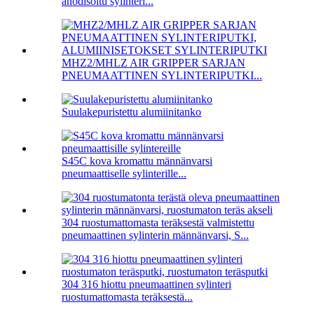
anodisoitu sylinteri...
MHZ2/MHLZ AIR GRIPPER SARJAN
PNEUMAATTINEN SYLINTERIPUTKI...
Suulakepuristettu alumiinitanko
S45C kova kromattu männänvarsi
pneumaattiselle sylinterille...
304 ruostumattomasta teräksestä valmistettu
pneumaattinen sylinterin männänvarsi, S...
304 316 hiottu pneumaattinen sylinteri
ruostumattomasta teräksestä...