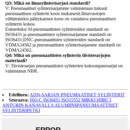
Q3: Mikä on ilmasylinterisarjasi standardi?
V: Pneumaattiset sylinterisarjamme valmistetaan tiukasti
pneumaattisen sylinterin koon mukaisesti.Ilmavuotojen
välttämiseksi päätykannen koon on vastattava pneumaattisen
sylinterin kokoa.
Esimerkiksi SI-pneumaattisten sylintereiden standardi on
ISO6431 ja pneumaattisten sylinterisarjamme standardi on
ISO6431;DNC-pneumaattisten sylintereiden standardi on
VDMA24562 ja pneumaattisten sylinterisarjamme standardi on
VDMA24562.
Q4: Mikä on pneumaattisten sylinterin tiivistesarjojen
materiaali?
V: Tiivistesarjan pneumaattisten sylinterien kokoonpanosarjat on
valmistanut NBR.
Edellinen:
ADN-SARJAN PNEUMAATISET SYLINTERIT
Seuraava:
ISO-C ISO6431 ISO15552 MIKKI HIIRI 3
ANTURIN KANAVALLA ALUMIINIPANEUMAATTISET
SYLINTERIPETKI