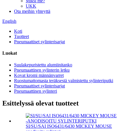
Miksi me?
UKK
Ota meihin yhteyttä
English
Koti
Tuotteet
Pneumaattiset sylinterisarjat
Luokat
Suulakepuristettu alumiinitanko
Pneumaattinen sylinterin letku
Kovat kromi männänvarret
Ruostumattomasta teräksestä valmistettu sylinteriputki
Pneumaattiset sylinterisarjat
Pneumaattinen sylinteri
Esittelyssä olevat tuotteet
SI/SU/SAI ISO6431/6430 MICKEY MOUSE