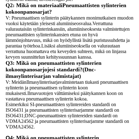
Q2: Mikä on materiaali
Pneumaattisten sylinterien
kokoonpanosarjat
?
V: Pneumaattisen sylinterin päätykannen monimutkaisen muodon
vuoksi käytetään yleisesti alumiiniseosvalua.Verrattuna
valurautaisiin sylinterinkansiin, alumiiniseoksesta valmistettujen
pneumaattisten sylinterinkansien etuna on hyvä
lämmönjohtavuus, mikä on hyödyllistä lisätä puristussuhdetta ja
parantaa työtehoa.Lisäksi alumiiniseoksella on valurautaan
verrattuna huomattava etu keveyden suhteen, mikä on linjassa
kevyen suunnittelun kehityssuunnan kanssa.
Q3: Mikä on pneumaattisten sylinterien
kokoonpanosarjojesi standardi?(Dnc-
ilmasylinterisarjan valmistajat)
V: Meidän
Ilmasylinterisarja
valmistetaan tiukasti pneumaattisen
sylinterin ja pneumaattisen sylinterin koon
mukaisesti.Ilmavuotojen välttämiseksi päätykannen koon on
vastattava pneumaattisen sylinterin kokoa.
Esimerkiksi SI-pneumaattisten sylintereiden standardi on
ISO6431 ja pneumaattisten sylinterisarjamme standardi on
ISO6431;DNC-pneumaattisten sylintereiden standardi on
VDMA24562 ja pneumaattisten sylinterisarjamme standardi on
VDMA24562.
Q
4: Mikä on pneumaattisten sylinterin