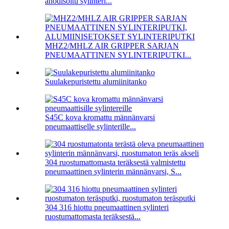
anodisoitu sylinteri...
MHZ2/MHLZ AIR GRIPPER SARJAN
PNEUMAATTINEN SYLINTERIPUTKI...
Suulakepuristettu alumiinitanko
S45C kova kromattu männänvarsi
pneumaattiselle sylinterille...
304 ruostumattomasta teräksestä valmistettu
pneumaattinen sylinterin männänvarsi, S...
304 316 hiottu pneumaattinen sylinteri
ruostumattomasta teräksestä...