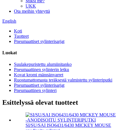
Miksi me?
UKK
Ota meihin yhteyttä
English
Koti
Tuotteet
Pneumaattiset sylinterisarjat
Luokat
Suulakepuristettu alumiinitanko
Pneumaattinen sylinterin letku
Kovat kromi männänvarret
Ruostumattomasta teräksestä valmistettu sylinteriputki
Pneumaattiset sylinterisarjat
Pneumaattinen sylinteri
Esittelyssä olevat tuotteet
SI/SU/SAI ISO6431/6430 MICKEY MOUSE