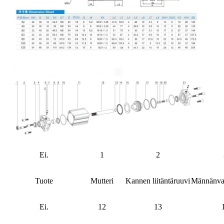
Ei.
1
2
Tuote
Mutteri
Kannen liitäntäruuvi
Männänvarr
Ei.
12
13