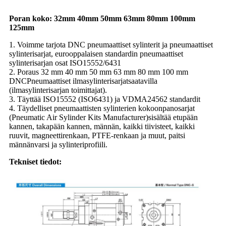
Poran koko: 32mm 40mm 50mm 63mm 80mm 100mm
125mm
1. Voimme tarjota DNC pneumaattiset sylinterit ja pneumaattiset
sylinterisarjat, eurooppalaisen standardin pneumaattiset
sylinterisarjan osat ISO15552/6431
2. Poraus 32 mm 40 mm 50 mm 63 mm 80 mm 100 mm
DNC
Pneumaattiset ilmasylinterisarjat
saatavilla
(ilmasylinterisarjan toimittajat).
3. Täyttää ISO15552 (ISO6431) ja VDMA24562 standardit
4. Täydelliset pneumaattisten sylinterien kokoonpanosarjat
(Pneumatic Air Sylinder Kits Manufacturer
)
sisältää etupään
kannen, takapään kannen, männän, kaikki tiivisteet, kaikki
ruuvit, magneettirenkaan, PTFE-renkaan ja muut, paitsi
männänvarsi ja sylinteriprofiili.
Tekniset tiedot: