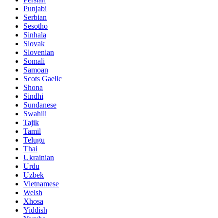
Punjabi
Serbian
Sesotho
Sinhala
Slovak
Slovenian
Somali
Samoan
Scots Gaelic
Shona
Sindhi
Sundanese
Swahili
Tajik
Tamil
Telugu
Thai
Ukrainian
Urdu
Uzbek
Vietnamese
Welsh
Xhosa
Yiddish