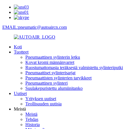
EMAIL:pneumatic@autoaircn.com
Koti
Tuotteet
Pneumaattinen sylinterin letku
Kovat kromi männänvarret
Ruostumattomasta teräksestä valmistettu sylinteriputki
Pneumaattiset sylinterisarjat
Pneumaattisten sylinterien tarvikkeet
Pneumaattinen sylinteri
Suulakepuristettu alumiinitanko
Uutiset
Yrityksen uutiset
Teollisuuden uutisia
Meistä
Meistä
Tehdas
Historia