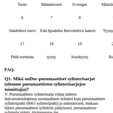
Tuote
Männänvarsi
O-rengas
Männän 
6
7
8
Säädettävä ruuvi
Estä lipsahdus
Itsevoiteleva laakeri
Tyyny
17
18
19
Pitää sormusta
tyyny
Jousityyny
Ru
F
AQ:
Q1: Mikä on
Dnc-pneumaattiset sylinterisarjat
(olemme pneumaattisten sylinterisarjojen
toimittajia)
?
V: Pneumaattinen sylinterisarja viittaa laitteen
lisävarusteisiin
p
muu neumaattinen sylinteri kuin pneumaattinen
sylinteriputki (6063 sylinteriputki) ja männänvarsi, mukaan
lukien pneumaattisen sylinterin päätykansi, pneumaattisen
sylinterin mäntä, tiivisterengas jne.