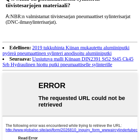
tiivistesarjojen materiaali?
A
:NBR:n valmistamat tiivistesarjan pneumaattiset sylinterisarjat
(DNC-ilmasylinterisarjat).
Edellinen:
2019 tukkuhinta Kiinan mukautettu alumiiniputki
pyöreä pneumaattinen sylinteri anodisoitu alumiiniputki
Seuraava:
Uusiutuva malli Kiinaan DIN2391 St52 St45 Ck45
Srb Hydraulinen hiottu putki pneumaattiselle sylinterille