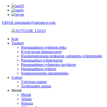
EMAIL:pneumatic@autoaircn.com
Koti
Tuotteet
Pneumaattinen sylinterin letku
Kovat kromi männänvarret
Ruostumattomasta teräksestä valmistettu sylinteriputki
Pneumaattiset sylinterisarjat
Pneumaattisten sylinterien tarvikkeet
Pneumaattinen sylinteri
Suulakepuristettu alumiinitanko
Uutiset
Yrityksen uutiset
Teollisuuden uutisia
Meistä
Meistä
Tehdas
Historia