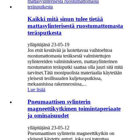
Kaikki mitä sinun tulee tietää
mattasylinterisestä ruostumattomasta
teräsputkesta
ylläpitäjänä 23-05-19
Jos etsit kestävää ja luotettavaa vaihtoehtoa
ruostumattomasta teräksestä valmistettujen
sylintereiden valmistukseen, mattasylinterinen
ruostumaton teräsputki saattaa olla juuri sitä mitä
tarvitset.Tätä monipuolista materiaalia käytetään
yleisesti teollisuuden kuljetusputkissa,
mekaanisissa rakenneosissa,...
Lue lisää
Pneumaattisen sylinterin
magneettikytkimen toimintaperiaate
ja ominaisuudet
ylläpitäjänä 23-05-12
Pneumaattisen sylinterin magneettikytkin on
yleisesti käytetty anturi, joka voi toteuttaa