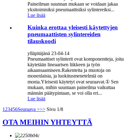
Paineilman suunnan mukaan se voidaan jakaa
yksitoimisiksi pneumaattisiksi sylintereiksi...
Lue lisää
Kuinka erottaa yleisesti käytettyjen
pneumaattisten sylintereiden
tilauskoodi
ylläpitäjänä 23-04-14
Pneumaattiset sylinterit ovat komponentteja, joita
käytetään lineaarisen liikkeen ja työn
aikaansaamiseen.Rakenteita ja muotoja on
monenlaisia, ja luokitusmenetelmiä on
monia.Yleisesti käytetyt ovat seuraavat.① Sen
mukaan, mihin suuntaan paineilma vaikuttaa
männän päätypintaan, se voi olla eri...
Lue lisää
1
2
3
4
5
6
Seuraava >
>>
Sivu 1/8
OTA MEIHIN YHTEYTTÄ