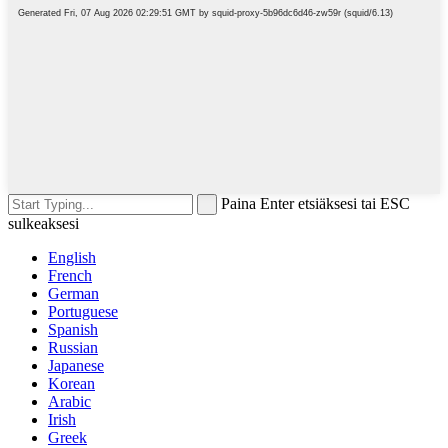
Paina Enter etsiäksesi tai ESC
sulkeaksesi
English
French
German
Portuguese
Spanish
Russian
Japanese
Korean
Arabic
Irish
Greek