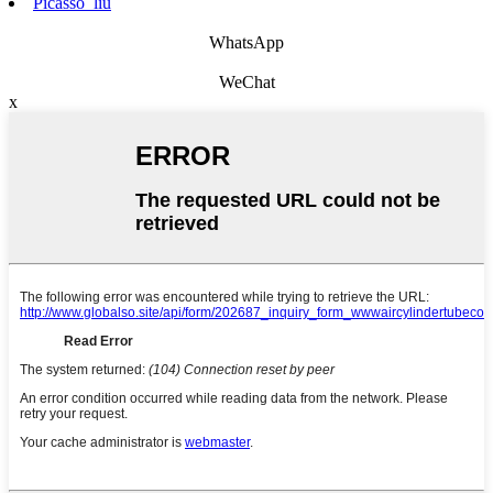
Picasso_liu
WhatsApp
WeChat
x