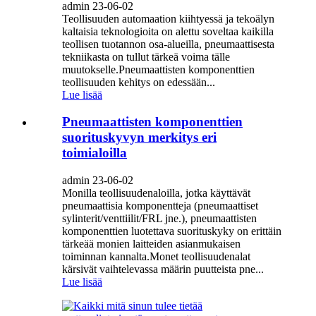
admin 23-06-02
Teollisuuden automaation kiihtyessä ja tekoälyn
kaltaisia ​​teknologioita on alettu soveltaa kaikilla
teollisen tuotannon osa-alueilla, pneumaattisesta
tekniikasta on tullut tärkeä voima tälle
muutokselle.Pneumaattisten komponenttien
teollisuuden kehitys on edessään...
Lue lisää
Pneumaattisten komponenttien
suorituskyvyn merkitys eri
toimialoilla
admin 23-06-02
Monilla teollisuudenaloilla, jotka käyttävät
pneumaattisia komponentteja (pneumaattiset
sylinterit/venttiilit/FRL jne.), pneumaattisten
komponenttien luotettava suorituskyky on erittäin
tärkeää monien laitteiden asianmukaisen
toiminnan kannalta.Monet teollisuudenalat
kärsivät vaihtelevassa määrin puutteista pne...
Lue lisää