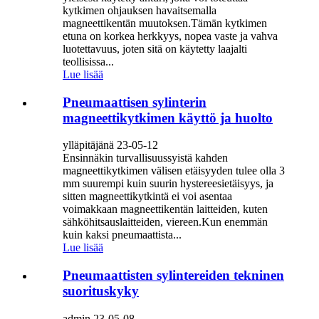
kytkimen ohjauksen havaitsemalla
magneettikentän muutoksen.Tämän kytkimen
etuna on korkea herkkyys, nopea vaste ja vahva
luotettavuus, joten sitä on käytetty laajalti
teollisissa...
Lue lisää
Pneumaattisen sylinterin
magneettikytkimen käyttö ja huolto
ylläpitäjänä 23-05-12
Ensinnäkin turvallisuussyistä kahden
magneettikytkimen välisen etäisyyden tulee olla 3
mm suurempi kuin suurin hystereesietäisyys, ja
sitten magneettikytkintä ei voi asentaa
voimakkaan magneettikentän laitteiden, kuten
sähköhitsauslaitteiden, viereen.Kun enemmän
kuin kaksi pneumaattista...
Lue lisää
Pneumaattisten sylintereiden tekninen
suorituskyky
admin 23-05-08