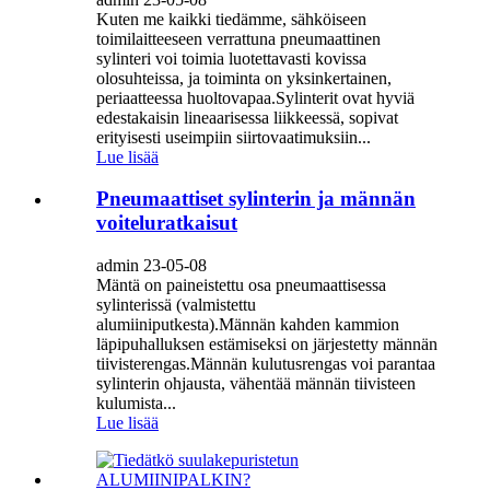
Kuten me kaikki tiedämme, sähköiseen
toimilaitteeseen verrattuna pneumaattinen
sylinteri voi toimia luotettavasti kovissa
olosuhteissa, ja toiminta on yksinkertainen,
periaatteessa huoltovapaa.Sylinterit ovat hyviä
edestakaisin lineaarisessa liikkeessä, sopivat
erityisesti useimpiin siirtovaatimuksiin...
Lue lisää
Pneumaattiset sylinterin ja männän
voiteluratkaisut
admin 23-05-08
Mäntä on paineistettu osa pneumaattisessa
sylinterissä (valmistettu
alumiiniputkesta).Männän kahden kammion
läpipuhalluksen estämiseksi on järjestetty männän
tiivisterengas.Männän kulutusrengas voi parantaa
sylinterin ohjausta, vähentää männän tiivisteen
kulumista...
Lue lisää