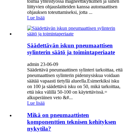
toimia yhteistyössä magneettikytkimen ja siihen
liittyvien ohjauslaitteiden kanssa automaattisen
ohjauksen toteuttamiseksi, jotta ...
Lue lisää
Säädettävän iskun pneumaattisen
sylinterin säätö ja toimintaperiaate
admin 23-06-09
Säädettävä pneumaattinen sylinteri tarkoittaa, että
pneumaattisen sylinterin pidennysiskua voidaan
säätää vapaasti tietyllä alueella.Esimerkiksi isku
on 100 ja säädettävä isku on 50, mikä tarkoittaa,
että isku välillä 50-100 on käytettävissä.=
alkuperäinen veto &#...
Lue lisää
Mikä on pneumaattisten
komponenttien teknisen kehityksen
nykytila?