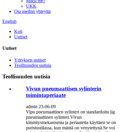
Miksi me?
UKK
Ota meihin yhteyttä
English
Koti
Uutiset
Uutiset
Yrityksen uutiset
Teollisuuden uutisia
Teollisuuden uutisia
Vivun pneumaattisen sylinterin
toimintaperiaate
admin 23-06-09
Vipu pneumaattinen sylinteri on standardoitu jig
pneumaattinen sylinteri.Vivun
kiinnitysmekanismia ja periaatetta käyttäen se on
puristustilassa, kun mäntä on venytettynä.Se voi