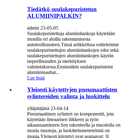
Tiedätkö suulakepuristetun
ALUMIINIPALKIN?
admin 23-05-05
Suulakepuristettuja alumiinitankoja käytetään
monilla eri aloilla rakentamisesta
autoteollisuuteen.Tässä artikkelissa esittelemme
suulakepuristettujen alumiinitankojen edut sekä
suulakepuristettujen alumiinitankojen käytön
tarpeellisuuden ja merkityksen
valmistuksessa.Ensinnäkin suulakepuristetut
alumiininauhat...
Lue lisää
Yleisesti käytettyjen pneumaattisten
sylintereiden valinta ja luokittelu
ylläpitäjänä 23-04-14
Pneumaattinen sylinteri on komponentti, jota
käytetään lineaarisen liikkeen ja työn
aikaansaamiseen.Sen rakenteella ja muodolla on
monia muotoja, ja luokittelumenetelmiä on
monia.Yleisesti käytetyt ovat seuraavat: ①