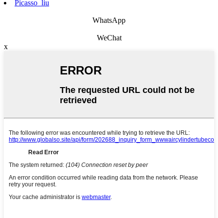
Picasso_liu
WhatsApp
WeChat
x