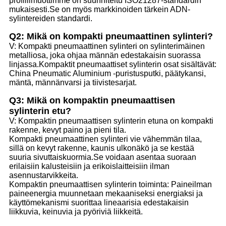
profiilimuottimme on suunniteltu ISO21287-standardin
mukaisesti.Se on myös markkinoiden tärkein ADN-
sylintereiden standardi.
Q2: Mikä on kompakti pneumaattinen sylinteri?
V: Kompakti pneumaattinen sylinteri on sylinterimäinen
metalliosa, joka ohjaa männän edestakaisin suorassa
linjassa.Kompaktit pneumaattiset sylinterin osat sisältävät:
China Pneumatic Aluminium -puristusputki, päätykansi,
mäntä, männänvarsi ja tiivistesarjat.
Q3: Mikä on kompaktin pneumaattisen
sylinterin etu?
V: Kompaktin pneumaattisen sylinterin etuna on kompakti
rakenne, kevyt paino ja pieni tila.
Kompakti pneumaattinen sylinteri vie vähemmän tilaa,
sillä on kevyt rakenne, kaunis ulkonäkö ja se kestää
suuria sivuttaiskuormia.Se voidaan asentaa suoraan
erilaisiin kalusteisiin ja erikoislaitteisiin ilman
asennustarvikkeita.
Kompaktin pneumaattisen sylinterin toiminta: Paineilman
paineenergia muunnetaan mekaaniseksi energiaksi ja
käyttömekanismi suorittaa lineaarisia edestakaisin
liikkuvia, keinuvia ja pyöriviä liikkeitä.