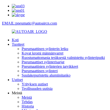
EMAIL:pneumatic@autoaircn.com
Koti
Tuotteet
Pneumaattinen sylinterin letku
Kovat kromi männänvarret
Ruostumattomasta teräksestä valmistettu sylinteriputki
Pneumaattiset sylinterisarjat
Pneumaattisten sylinterien tarvikkeet
Pneumaattinen sylinteri
Suulakepuristettu alumiinitanko
Uutiset
Yrityksen uutiset
Teollisuuden uutisia
Meistä
Meistä
Tehdas
Historia