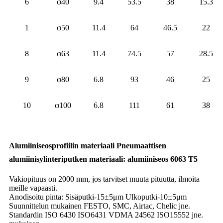
6
φ40
9.4
53.5
38
15.3
1
φ50
11.4
64
46.5
22
8
φ63
11.4
74.5
57
28.5
9
φ80
6.8
93
46
25
10
φ100
6.8
111
61
38
Alumiiniseosprofiilin materiaali Pneumaattisen
alumiinisylinteriputken materiaali: alumiiniseos 6063 T5
Vakiopituus on 2000 mm, jos tarvitset muuta pituutta, ilmoita
meille vapaasti.
Anodisoitu pinta: Sisäputki-15±5μm Ulkoputki-10±5μm
Suunnittelun mukainen FESTO, SMC, Airtac, Chelic jne.
Standardin ISO 6430 ISO6431 VDMA 24562 ISO15552 jne.