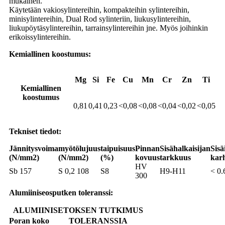
mukainen.
Käytetään vakiosylintereihin, kompakteihin sylintereihin,
minisylintereihin, Dual Rod sylinteriin, liukusylintereihin,
liukupöytäsylintereihin, tarrainsylintereihin jne. Myös joihinkin
erikoissylintereihin.
Kemiallinen koostumus:
Mg
Si
Fe
Cu
Mn
Cr
Zn
Ti
Kemiallinen
koostumus
0,81
0,41
0,23
<0,08
<0,08
<0,04
<0,02
<0,05
Tekniset tiedot:
Jännitysvoima
myötölujuus
taipuisuus
Pinnan
Sisähalkaisijan
Sisä
(N/mm2)
(N/mm2)
(%)
kovuus
tarkkuus
kar
HV
Sb 157
S 0,2 108
S8
H9-H11
< 0.
300
Alumiiniseosputken toleranssi:
ALUMIINISETOKSEN TUTKIMUS
Poran koko
TOLERANSSIA