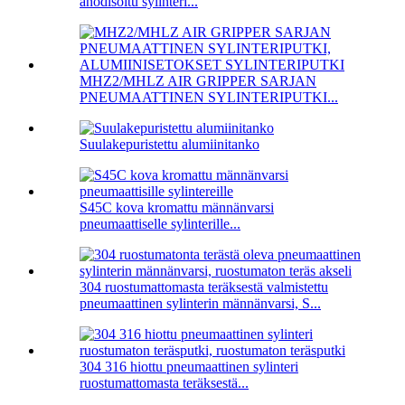
anodisoitu sylinteri...
MHZ2/MHLZ AIR GRIPPER SARJAN
PNEUMAATTINEN SYLINTERIPUTKI...
Suulakepuristettu alumiinitanko
S45C kova kromattu männänvarsi
pneumaattiselle sylinterille...
304 ruostumattomasta teräksestä valmistettu
pneumaattinen sylinterin männänvarsi, S...
304 316 hiottu pneumaattinen sylinteri
ruostumattomasta teräksestä...