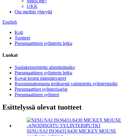
Miksi me?
UKK
Ota meihin yhteyttä
English
Koti
Tuotteet
Pneumaattinen sylinterin letku
Luokat
Suulakepuristettu alumiinitanko
Pneumaattinen sylinterin letku
Kovat kromi männänvarret
Ruostumattomasta teräksestä valmistettu sylinteriputki
Pneumaattiset sylinterisarjat
Pneumaattinen sylinteri
Esittelyssä olevat tuotteet
SI/SU/SAI ISO6431/6430 MICKEY MOUSE