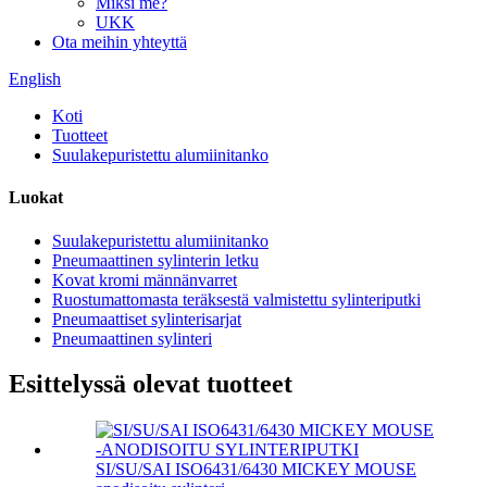
Miksi me?
UKK
Ota meihin yhteyttä
English
Koti
Tuotteet
Suulakepuristettu alumiinitanko
Luokat
Suulakepuristettu alumiinitanko
Pneumaattinen sylinterin letku
Kovat kromi männänvarret
Ruostumattomasta teräksestä valmistettu sylinteriputki
Pneumaattiset sylinterisarjat
Pneumaattinen sylinteri
Esittelyssä olevat tuotteet
SI/SU/SAI ISO6431/6430 MICKEY MOUSE