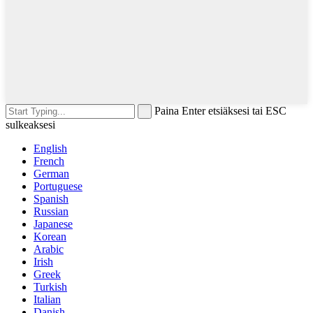
Paina Enter etsiäksesi tai ESC
sulkeaksesi
English
French
German
Portuguese
Spanish
Russian
Japanese
Korean
Arabic
Irish
Greek
Turkish
Italian
Danish