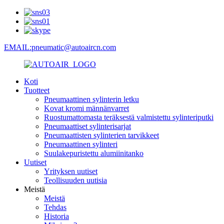
EMAIL:pneumatic@autoaircn.com
Koti
Tuotteet
Pneumaattinen sylinterin letku
Kovat kromi männänvarret
Ruostumattomasta teräksestä valmistettu sylinteriputki
Pneumaattiset sylinterisarjat
Pneumaattisten sylinterien tarvikkeet
Pneumaattinen sylinteri
Suulakepuristettu alumiinitanko
Uutiset
Yrityksen uutiset
Teollisuuden uutisia
Meistä
Meistä
Tehdas
Historia