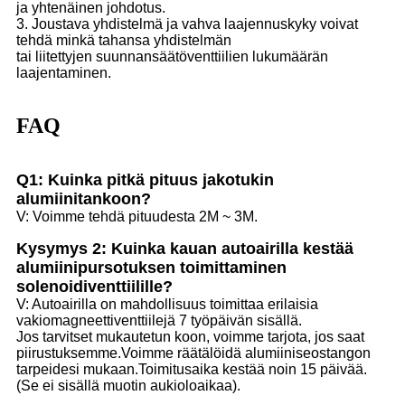
ja yhtenäinen johdotus.
3. Joustava yhdistelmä ja vahva laajennuskyky voivat
tehdä minkä tahansa yhdistelmän
tai liitettyjen suunnansäätöventtiilien lukumäärän
laajentaminen.
FAQ
Q1: Kuinka pitkä pituus jakotukin
alumiinitankoon?
V: Voimme tehdä pituudesta 2M ~ 3M.
Kysymys 2: Kuinka kauan autoairilla kestää
alumiinipursotuksen toimittaminen
solenoidiventtiilille?
V: Autoairilla on mahdollisuus toimittaa erilaisia ​​
vakiomagneettiventtiilejä 7 työpäivän sisällä.
Jos tarvitset mukautetun koon, voimme tarjota, jos saat
piirustuksemme.Voimme räätälöidä alumiiniseostangon
tarpeidesi mukaan.Toimitusaika kestää noin 15 päivää.
(Se ei sisällä muotin aukioloaikaa).