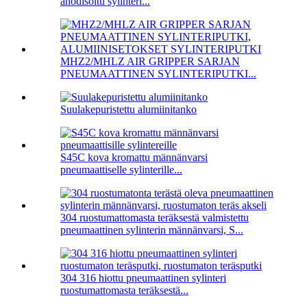
anodisoitu sylinteri...
MHZ2/MHLZ AIR GRIPPER SARJAN
PNEUMAATTINEN SYLINTERIPUTKI...
Suulakepuristettu alumiinitanko
S45C kova kromattu männänvarsi
pneumaattiselle sylinterille...
304 ruostumattomasta teräksestä valmistettu
pneumaattinen sylinterin männänvarsi, S...
304 316 hiottu pneumaattinen sylinteri
ruostumattomasta teräksestä...