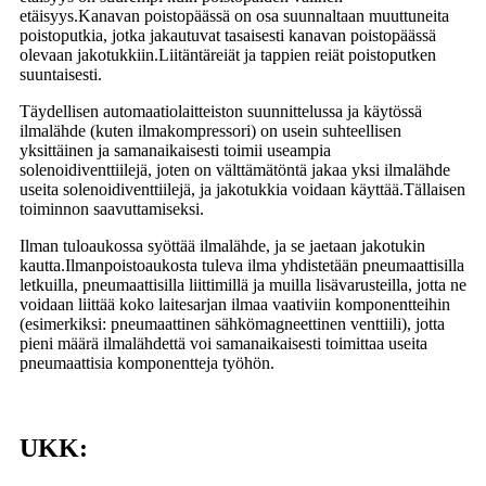
etäisyys.Kanavan poistopäässä on osa suunnaltaan muuttuneita
poistoputkia, jotka jakautuvat tasaisesti kanavan poistopäässä
olevaan jakotukkiin.Liitäntäreiät ja tappien reiät poistoputken
suuntaisesti.
Täydellisen automaatiolaitteiston suunnittelussa ja käytössä
ilmalähde (kuten ilmakompressori) on usein suhteellisen
yksittäinen ja samanaikaisesti toimii useampia
solenoidiventtiilejä, joten on välttämätöntä jakaa yksi ilmalähde
useita solenoidiventtiilejä, ja jakotukkia voidaan käyttää.Tällaisen
toiminnon saavuttamiseksi.
Ilman tuloaukossa syöttää ilmalähde, ja se jaetaan jakotukin
kautta.Ilmanpoistoaukosta tuleva ilma yhdistetään pneumaattisilla
letkuilla, pneumaattisilla liittimillä ja muilla lisävarusteilla, jotta ne
voidaan liittää koko laitesarjan ilmaa vaativiin komponentteihin
(esimerkiksi: pneumaattinen sähkömagneettinen venttiili), jotta
pieni määrä ilmalähdettä voi samanaikaisesti toimittaa useita
pneumaattisia komponentteja työhön.
UKK: