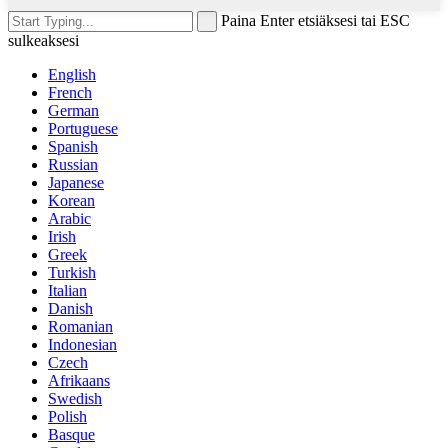
Paina Enter etsiäksesi tai ESC
sulkeaksesi
English
French
German
Portuguese
Spanish
Russian
Japanese
Korean
Arabic
Irish
Greek
Turkish
Italian
Danish
Romanian
Indonesian
Czech
Afrikaans
Swedish
Polish
Basque