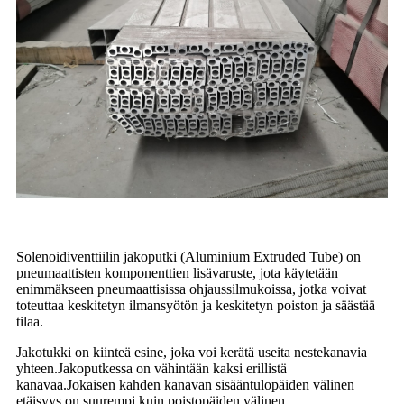
Solenoidiventtiilin jakoputki (Aluminium Extruded Tube) on
pneumaattisten komponenttien lisävaruste, jota käytetään
enimmäkseen pneumaattisissa ohjaussilmukoissa, jotka voivat
toteuttaa keskitetyn ilmansyötön ja keskitetyn poiston ja säästää
tilaa.
Jakotukki on kiinteä esine, joka voi kerätä useita nestekanavia
yhteen.Jakoputkessa on vähintään kaksi erillistä
kanavaa.Jokaisen kahden kanavan sisääntulopäiden välinen
etäisyys on suurempi kuin poistopäiden välinen