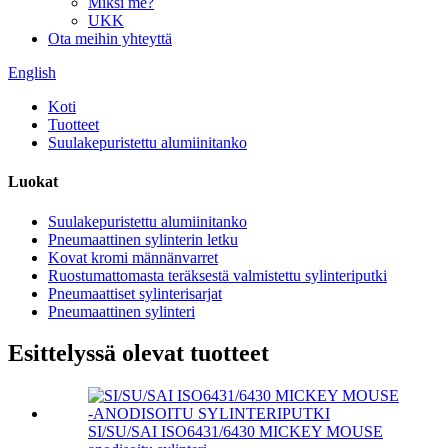
Miksi me?
UKK
Ota meihin yhteyttä
English
Koti
Tuotteet
Suulakepuristettu alumiinitanko
Luokat
Suulakepuristettu alumiinitanko
Pneumaattinen sylinterin letku
Kovat kromi männänvarret
Ruostumattomasta teräksestä valmistettu sylinteriputki
Pneumaattiset sylinterisarjat
Pneumaattinen sylinteri
Esittelyssä olevat tuotteet
SI/SU/SAI ISO6431/6430 MICKEY MOUSE