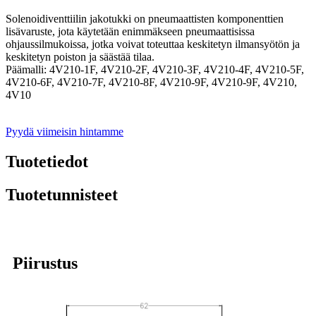
Solenoidiventtiilin jakotukki on pneumaattisten komponenttien
lisävaruste, jota käytetään enimmäkseen pneumaattisissa
ohjaussilmukoissa, jotka voivat toteuttaa keskitetyn ilmansyötön ja
keskitetyn poiston ja säästää tilaa.
Päämalli: 4V210-1F, 4V210-2F, 4V210-3F, 4V210-4F, 4V210-5F,
4V210-6F, 4V210-7F, 4V210-8F, 4V210-9F, 4V210-9F, 4V210,
4V10
Pyydä viimeisin hintamme
Tuotetiedot
Tuotetunnisteet
Piirustus