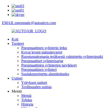
EMAIL:pneumatic@autoaircn.com
Koti
Tuotteet
Pneumaattinen sylinterin letku
Kovat kromi männänvarret
Ruostumattomasta teräksestä valmistettu sylinteriputki
Pneumaattiset sylinterisarjat
Pneumaattisten sylinterien tarvikkeet
Pneumaattinen sylinteri
Suulakepuristettu alumiinitanko
Uutiset
Yrityksen uutiset
Teollisuuden uutisia
Meistä
Meistä
Tehdas
Historia