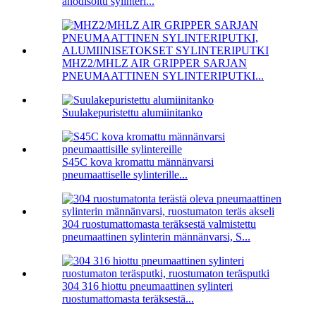
anodisoitu sylinteri...
MHZ2/MHLZ AIR GRIPPER SARJAN
PNEUMAATTINEN SYLINTERIPUTKI...
Suulakepuristettu alumiinitanko
S45C kova kromattu männänvarsi
pneumaattiselle sylinterille...
304 ruostumattomasta teräksestä valmistettu
pneumaattinen sylinterin männänvarsi, S...
304 316 hiottu pneumaattinen sylinteri
ruostumattomasta teräksestä...