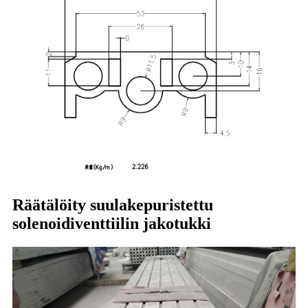
Räätälöity suulakepuristettu
solenoidiventtiilin jakotukki