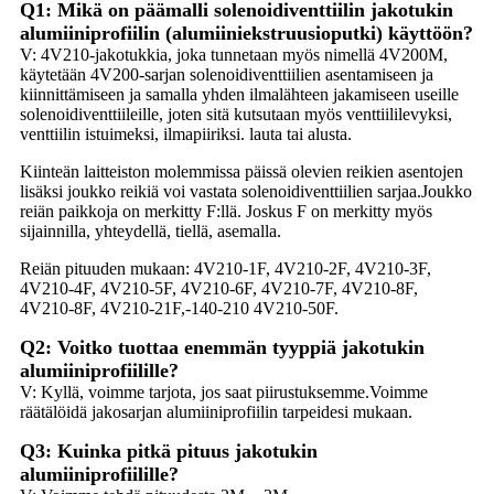
Q1: Mikä on päämalli solenoidiventtiilin jakotukin
alumiiniprofiilin (alumiiniekstruusioputki) käyttöön?
V: 4V210-jakotukkia, joka tunnetaan myös nimellä 4V200M,
käytetään 4V200-sarjan solenoidiventtiilien asentamiseen ja
kiinnittämiseen ja samalla yhden ilmalähteen jakamiseen useille
solenoidiventtiileille, joten sitä kutsutaan myös venttiililevyksi,
venttiilin istuimeksi, ilmapiiriksi. lauta tai alusta.
Kiinteän laitteiston molemmissa päissä olevien reikien asentojen
lisäksi joukko reikiä voi vastata solenoidiventtiilien sarjaa.Joukko
reiän paikkoja on merkitty F:llä. Joskus F on merkitty myös
sijainnilla, yhteydellä, tiellä, asemalla.
Reiän pituuden mukaan: 4V210-1F, 4V210-2F, 4V210-3F,
4V210-4F, 4V210-5F, 4V210-6F, 4V210-7F, 4V210-8F,
4V210-8F, 4V210-21F,-140-210 4V210-50F.
Q2: Voitko tuottaa enemmän tyyppiä jakotukin
alumiiniprofiilille?
V: Kyllä, voimme tarjota, jos saat piirustuksemme.Voimme
räätälöidä jakosarjan alumiiniprofiilin tarpeidesi mukaan.
Q3: Kuinka pitkä pituus jakotukin
alumiiniprofiilille?