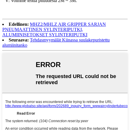
V: Voimme tehdä pituudesta 2M ~ 3M.
Edellinen:
MHZ2/MHLZ AIR GRIPPER SARJAN
PNEUMAATTINEN SYLINTERIPUTKI,
ALUMIINISETOKSET SYLINTERIPUTKI
Seuraava:
Tehdasmyymälät Kiinassa suulakepuristettu
alumiinitanko