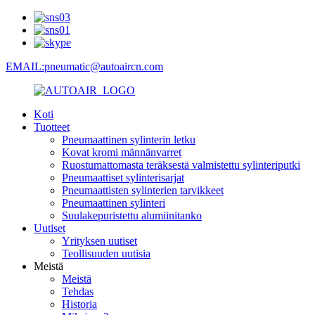
EMAIL:pneumatic@autoaircn.com
Koti
Tuotteet
Pneumaattinen sylinterin letku
Kovat kromi männänvarret
Ruostumattomasta teräksestä valmistettu sylinteriputki
Pneumaattiset sylinterisarjat
Pneumaattisten sylinterien tarvikkeet
Pneumaattinen sylinteri
Suulakepuristettu alumiinitanko
Uutiset
Yrityksen uutiset
Teollisuuden uutisia
Meistä
Meistä
Tehdas
Historia