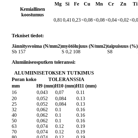
Mg
Si
Fe
Cu
Mn
Cr
Zn
Ti
Kemiallinen
koostumus
0,81
0,41
0,23
<0,08
<0,08
<0,04
<0,02
<0,
Tekniset tiedot:
Jännitysvoima (N/mm2)
myötölujuus (N/mm2)
taipuisuus (%)
Sb 157
S 0,2 108
S8
Alumiiniseosputken toleranssi:
ALUMIINISETOKSEN TUTKIMUS
Poran koko
TOLERANSSIA
mm
H9 (mm)
H10 (mm)
H11 (mm)
16
0,043
0,07
0.11
20
0,052
0,084
0.13
25
0,052
0,084
0.13
32
0,062
0.1
0.16
40
0,062
0.1
0.16
50
0,062
0.1
0.16
63
0,074
0.12
0.19
70
0,074
0.12
0.19
80
0,074
0.12
0.19