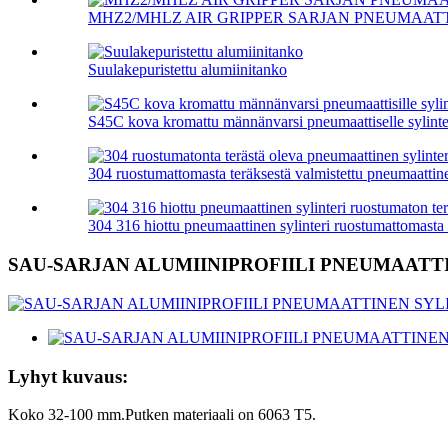
MHZ2/MHLZ AIR GRIPPER SARJAN PNEUMAATTI
Suulakepuristettu alumiinitanko
S45C kova kromattu männänvarsi pneumaattiselle sylinteri
304 ruostumattomasta teräksestä valmistettu pneumaattine
304 316 hiottu pneumaattinen sylinteri ruostumattomasta t
SAU-SARJAN ALUMIINIPROFIILI PNEUMAATTI
Lyhyt kuvaus:
Koko 32-100 mm.Putken materiaali on 6063 T5.