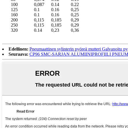
100
0,087
0.14
0.22
125
0.1
0.16
0,25
160
0.1
0.16
0,25
200
0,115
0,185
0,29
250
0,115
0,185
0,29
320
0.14
0,23
0,36
Edellinen:
Pneumaattinen sylinterin pyöreä mutteri Galvanoitu 
Seuraava:
CP96 SMC-SARJAN ALUMIINIPROFIILI PNEU