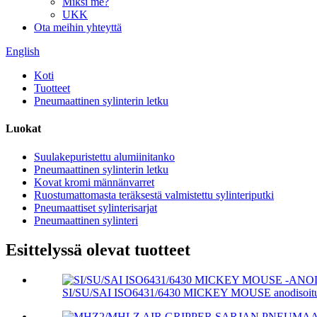
Miksi me?
UKK
Ota meihin yhteyttä
English
Koti
Tuotteet
Pneumaattinen sylinterin letku
Luokat
Suulakepuristettu alumiinitanko
Pneumaattinen sylinterin letku
Kovat kromi männänvarret
Ruostumattomasta teräksestä valmistettu sylinteriputki
Pneumaattiset sylinterisarjat
Pneumaattinen sylinteri
Esittelyssä olevat tuotteet
SI/SU/SAI ISO6431/6430 MICKEY MOUSE anodisoitu sy