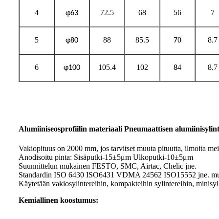
4
72.5
68
6
7
φ63
5
5
88
85.5
0
8.7
φ80
7
6
105.4
102
4
8.7
φ100
8
Alumiiniseosprofiilin materiaali Pneumaattisen alumiinisylin
Vakiopituus on 2000 mm, jos tarvitset muuta pituutta, ilmoita meil
Anodisoitu pinta: Sisäputki-15±5μm Ulkoputki-10±5μm
Suunnittelun mukainen FESTO, SMC, Airtac, Chelic jne.
Standardin ISO 6430 ISO6431 VDMA 24562 ISO15552 jne. mu
Käytetään vakiosylintereihin, kompakteihin sylintereihin, minisylin
Kemiallinen koostumus: