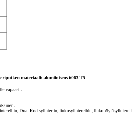
teriputken materiaali: alumiiniseos 6063 T5
le vapaasti.
kainen.
tereihin, Dual Rod sylinteriin, liukusylintereihin, liukupöytäsylintereihi