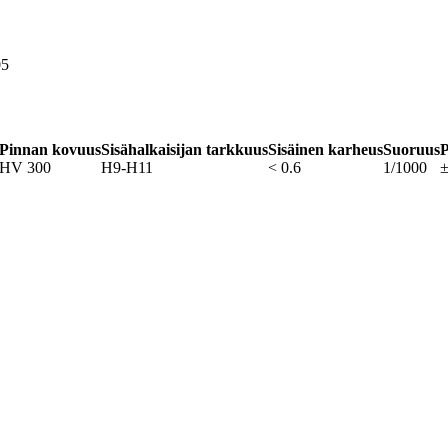
05
Pinnan kovuus
Sisähalkaisijan tarkkuus
Sisäinen karheus
Suoruus
P
HV 300
H9-H11
< 0.6
1/1000
±