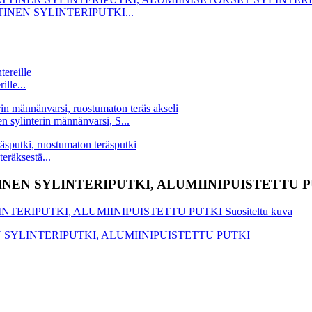
NEN SYLINTERIPUTKI...
lle...
n sylinterin männänvarsi, S...
eräksestä...
NEN SYLINTERIPUTKI, ALUMIINIPUISTETTU 