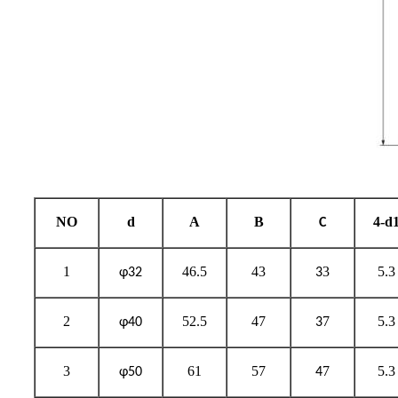
NO
d
A
B
4-d
C
1
46.5
43
3
5.3
φ32
3
2
52.5
47
7
5.3
φ40
3
3
61
57
7
5.3
φ50
4